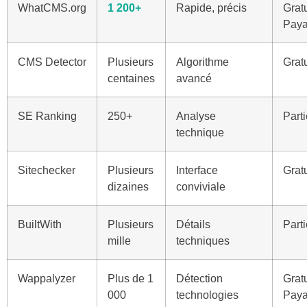
WhatCMS.org
1 200+
Rapide, précis
Gratu
Paya
CMS Detector
Plusieurs
Algorithme
Gratu
centaines
avancé
SE Ranking
250+
Analyse
Parti
technique
Sitechecker
Plusieurs
Interface
Gratu
dizaines
conviviale
BuiltWith
Plusieurs
Détails
Parti
mille
techniques
Wappalyzer
Plus de 1
Détection
Gratu
000
technologies
Paya